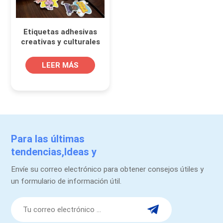
Etiquetas adhesivas
creativas y culturales
para cuadernos,
portátiles, revistas y
LEER MÁS
embalajes
Para las últimas
tendencias,Ideas y
promociones.
Envíe su correo electrónico para obtener consejos útiles y
un formulario de información útil.