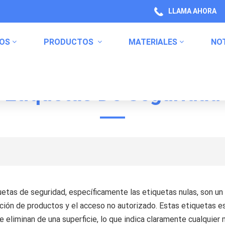
LLAMA AHORA
OS
PRODUCTOS
MATERIALES
NOT
Etiquetas De Seguridad
Etiquetas De Lavado De Carrocería
Etiqueta De Pasta De Dientes
Etiquetas De Envasado De Productos De Salud
Embalaje De Productos De Cocina
Etiquetas De Productos Químicos Para El Hogar
Etiquetas De Código De Barras
Etiquetas De Advertencia
uetas de seguridad, específicamente las etiquetas nulas, son un
ción de productos y el acceso no autorizado. Estas etiquetas es
e eliminan de una superficie, lo que indica claramente cualquier