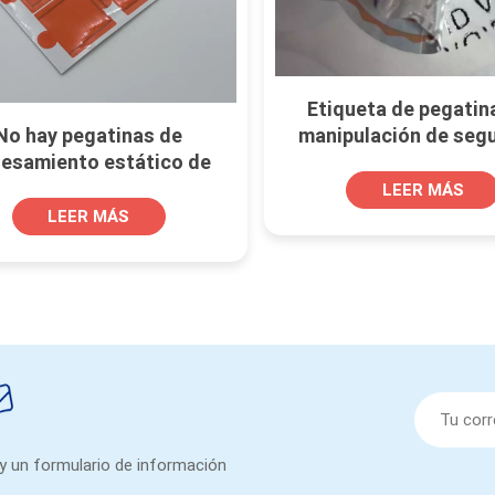
Etiqueta de pegatin
manipulación de seg
No hay pegatinas de
vacía personaliz
esamiento estático de
entana de pegamento
LEER MÁS
LEER MÁS
 y un formulario de información