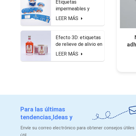
Etiquetas
impermeables y
seguras de alimentos
LEER MÁS
en el paquete de
queso.
Efecto 3D: etiquetas
de relieve de alivio en
adh
forma de rollo para
v
LEER MÁS
botella de licor
Para las últimas
tendencias,Ideas y
promociones.
Envíe su correo electrónico para obtener consejos útiles
útil.