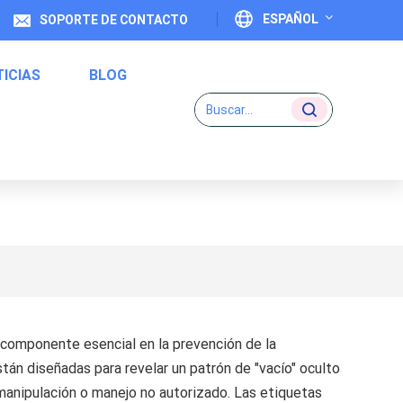
ESPAÑOL
SOPORTE DE CONTACTO
ICIAS
BLOG
English
Français
Deutsch
Etiquetas De Código Uno A Uno
Italiano
Español
Português
 componente esencial en la prevención de la
日本語
tán diseñadas para revelar un patrón de "vacío" oculto
بالعربية
 manipulación o manejo no autorizado. Las etiquetas