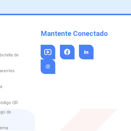
Mantente Conectado
botella de
parentes
sa
código QR
igo de
rema