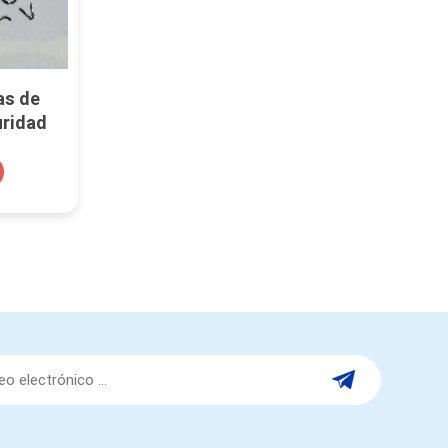
as de
uridad
ada