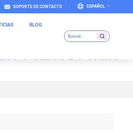
ESPAÑOL
SOPORTE DE CONTACTO
ICIAS
BLOG
English
Français
les Y Tubos De Vidrio
Deutsch
Etiquetas De Código Uno A Uno
Italiano
Español
Português
日本語
بالعربية