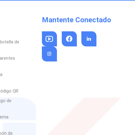
Mantente Conectado
botella de
parentes
sa
código QR
igo de
rema
abón de