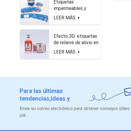
Etiquetas
impermeables y
seguras de alimentos
LEER MÁS
en el paquete de
queso.
Efecto 3D: etiquetas
de relieve de alivio en
forma de rollo para
LEER MÁS
botella de licor
Para las últimas
tendencias,Ideas y
promociones.
Envíe su correo electrónico para obtener consejos útiles
útil.