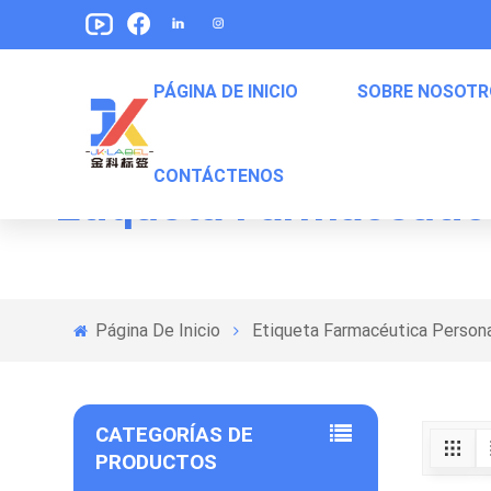
PÁGINA DE INICIO
SOBRE NOSOTR
CONTÁCTENOS
Etiqueta Farmacéutic
Etiquetas De Envasado De Alimentos Para Mascotas
Etiquetas Para Empaquetar De Bocadillos
Etiquetas De Embalaje De Comida Enlatada
Página De Inicio
Etiqueta Farmacéutica Persona
CATEGORÍAS DE
PRODUCTOS