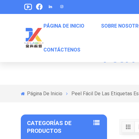
PÁGINA DE INICIO
SOBRE NOSOTR
CONTÁCTENOS
Peel F
Etiquetas De Envasado De Alimentos Para Mascotas
Etiquetas Para Empaquetar De Bocadillos
Etiquetas De Embalaje De Comida Enlatada
Página De Inicio
Peel Fácil De Las Etiquetas Es
CATEGORÍAS DE
PRODUCTOS