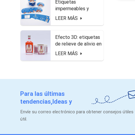
Etiquetas
impermeables y
seguras de alimentos
LEER MÁS
en el paquete de
queso.
Efecto 3D: etiquetas
de relieve de alivio en
forma de rollo para
LEER MÁS
botella de licor
Para las últimas
tendencias,Ideas y
promociones.
Envíe su correo electrónico para obtener consejos útiles
útil.