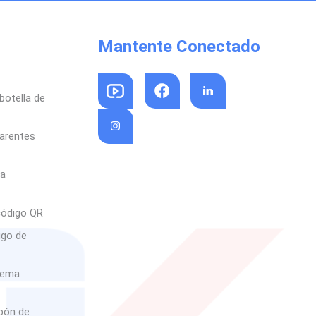
Mantente Conectado
botella de
parentes
sa
código QR
igo de
rema
abón de