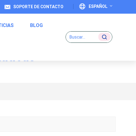
ESPAÑOL
SOPORTE DE CONTACTO
ICIAS
BLOG
English
Français
táticas
Deutsch
Etiquetas De Código Uno A Uno
Italiano
Español
Português
日本語
بالعربية