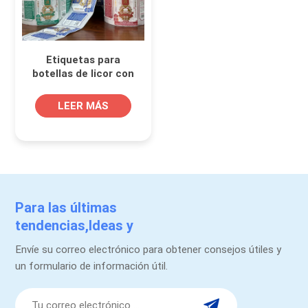
Etiquetas para
botellas de licor con
estampado en
caliente en relieve,
LEER MÁS
impresión
personalizada en rollo
Para las últimas
tendencias,Ideas y
promociones.
Envíe su correo electrónico para obtener consejos útiles y
un formulario de información útil.