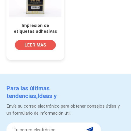
Impresión de
etiquetas adhesivas
personalizadas para
latas metálicas de
LEER MÁS
café tostado
Para las últimas
tendencias,Ideas y
promociones.
Envíe su correo electrónico para obtener consejos útiles y
un formulario de información útil.