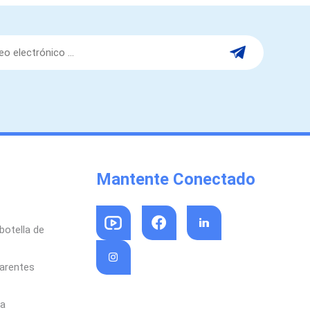
Indonesia
norwegian
Mantente Conectado
botella de
parentes
sa