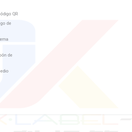
código QR
igo de
rema
abón de
edio