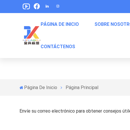
PÁGINA DE INICIO
SOBRE NOSOTR
CONTÁCTENOS
Etiquetas De Envasado De Alimentos Para Mascotas
Etiquetas Para Empaquetar De Bocadillos
Etiquetas De Embalaje De Comida Enlatada
Página De Inicio
Página Principal
Envíe su correo electrónico para obtener consejos útile