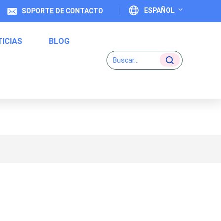
ESPAÑOL
SOPORTE DE CONTACTO
ICIAS
BLOG
English
Français
Deutsch
Etiquetas De Código Uno A Uno
Italiano
Español
Português
日本語
بالعربية