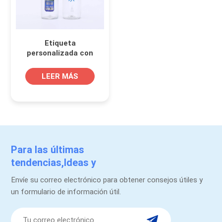
Etiqueta
personalizada con
aspecto metálico para
envases de agua
LEER MÁS
potable
Para las últimas
tendencias,Ideas y
promociones.
Envíe su correo electrónico para obtener consejos útiles y
un formulario de información útil.