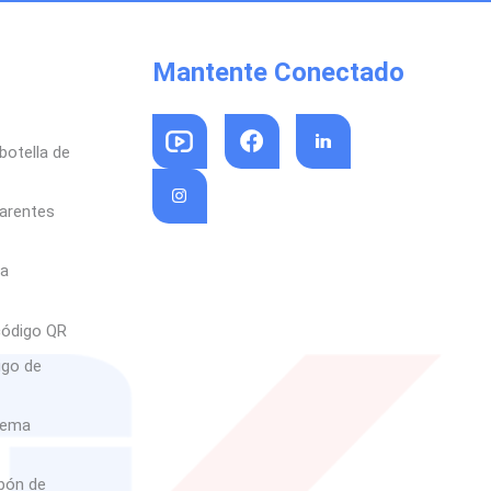
Mantente Conectado
botella de
parentes
sa
código QR
igo de
rema
abón de