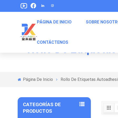
PÁGINA DE INICIO
SOBRE NOSOTR
CONTÁCTENOS
Rollo De Etiqueta
Etiquetas De Envasado De Alimentos Para Mascotas
Etiquetas Para Empaquetar De Bocadillos
Etiquetas De Embalaje De Comida Enlatada
Página De Inicio
Rollo De Etiquetas Autoadhes
CATEGORÍAS DE
PRODUCTOS