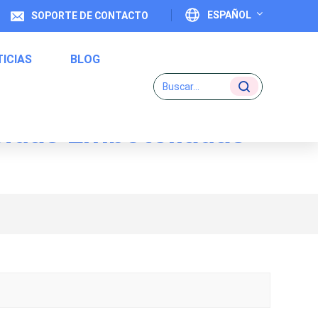
ESPAÑOL
SOPORTE DE CONTACTO
ICIAS
BLOG
English
Français
bidas Embotelladas
Deutsch
Etiquetas De Código Uno A Uno
Italiano
Español
Português
日本語
بالعربية