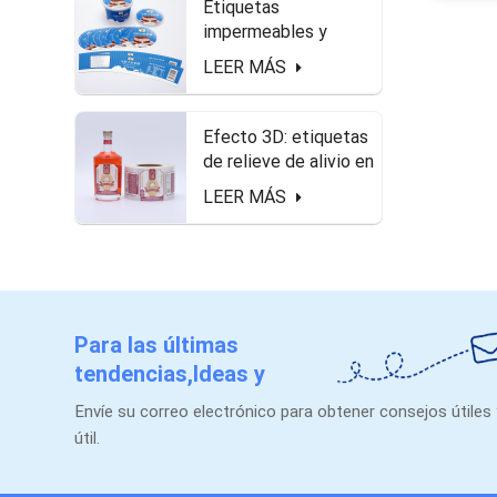
Etiquetas
impermeables y
seguras de alimentos
LEER MÁS
en el paquete de
queso.
Efecto 3D: etiquetas
de relieve de alivio en
forma de rollo para
LEER MÁS
botella de licor
Para las últimas
tendencias,Ideas y
promociones.
Envíe su correo electrónico para obtener consejos útiles
útil.