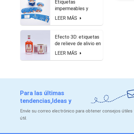
Etiquetas
impermeables y
seguras de alimentos
LEER MÁS
en el paquete de
queso.
Efecto 3D: etiquetas
de relieve de alivio en
forma de rollo para
LEER MÁS
botella de licor
Para las últimas
tendencias,Ideas y
promociones.
Envíe su correo electrónico para obtener consejos útiles
útil.