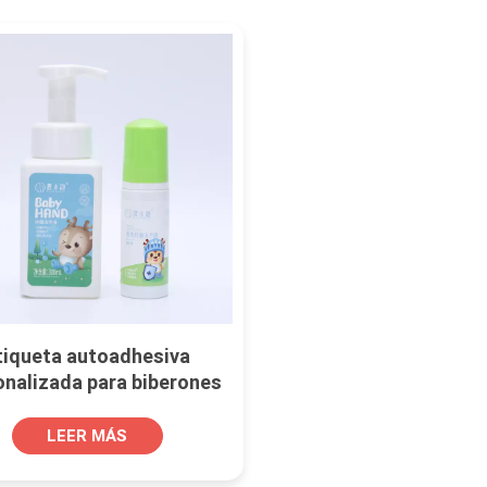
tiqueta autoadhesiva
onalizada para biberones
bón de manos para bebés
LEER MÁS