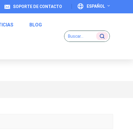
ESPAÑOL
SOPORTE DE CONTACTO
ICIAS
BLOG
English
 Botellas De Plástico
Français
Deutsch
Etiquetas De Código Uno A Uno
Italiano
Español
Português
日本語
بالعربية