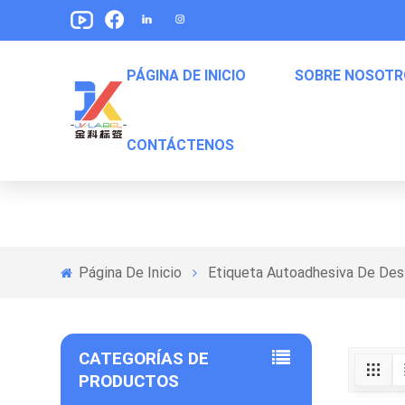
PÁGINA DE INICIO
SOBRE NOSOTR
Etiqueta Autoadhesiv
CONTÁCTENOS
Etiquetas De Envasado De Alimentos Para Mascotas
Etiquetas Para Empaquetar De Bocadillos
Etiquetas De Embalaje De Comida Enlatada
Página De Inicio
Etiqueta Autoadhesiva De Desi
CATEGORÍAS DE
PRODUCTOS