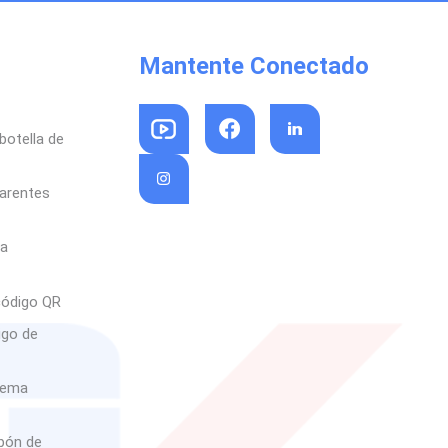
Mantente Conectado
botella de
parentes
sa
código QR
igo de
rema
abón de