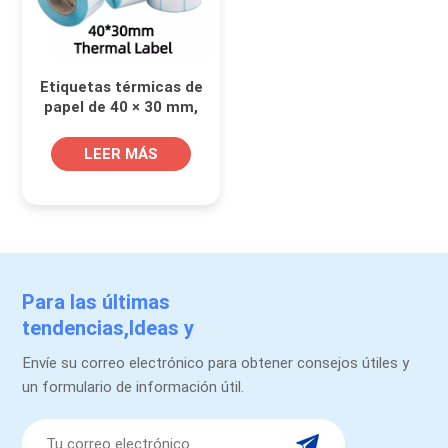
Etiquetas térmicas de
papel de 40 × 30 mm,
pegatinas de código
de barras de tamaño
LEER MÁS
pequeño
Para las últimas
tendencias,Ideas y
promociones.
Envíe su correo electrónico para obtener consejos útiles y
un formulario de información útil.