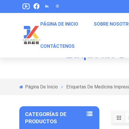
PÁGINA DE INICIO
SOBRE NOSOTR
CONTÁCTENOS
Etiquetas D
Etiquetas De Envasado De Alimentos Para Mascotas
Etiquetas Para Empaquetar De Bocadillos
Etiquetas De Embalaje De Comida Enlatada
Página De Inicio
Etiquetas De Medicina Impres
CATEGORÍAS DE
PRODUCTOS