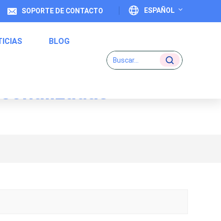
ESPAÑOL
SOPORTE DE CONTACTO
ICIAS
BLOG
English
Français
rsonalizadas
Deutsch
Etiquetas De Código Uno A Uno
Italiano
Español
Português
日本語
بالعربية