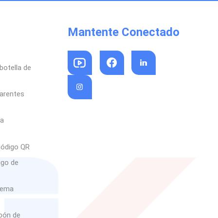
Mantente Conectado
botella de
parentes
sa
código QR
igo de
rema
abón de