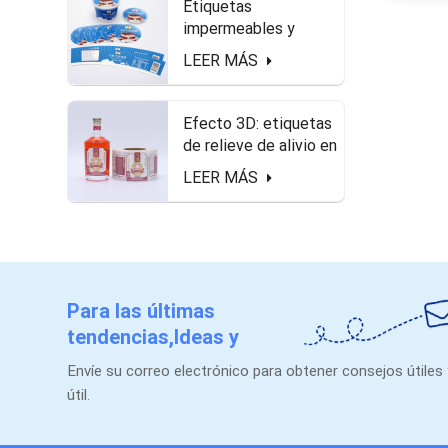
Etiquetas
impermeables y
seguras de alimentos
LEER MÁS
en el paquete de
queso.
Efecto 3D: etiquetas
de relieve de alivio en
forma de rollo para
LEER MÁS
botella de licor
Para las últimas
tendencias,Ideas y
promociones.
Envíe su correo electrónico para obtener consejos útiles
útil.