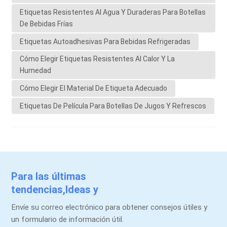
recomendados:✅ 1. BOPP (Película de polipropileno)
Etiquetas Resistentes Al Agua Y Duraderas Para Botellas
blancaResistente al agua, al aceite y al desgarro.Mantiene los
De Bebidas Frías
colores vibrantes incluso en condiciones de frío.Ideal para
Etiquetas Autoadhesivas Para Bebidas Refrigeradas
jugos, refrescos y agua con gas.✅ 2. BOPP transparenteUn
Cómo Elegir Etiquetas Resistentes Al Calor Y La
look elegante y sin etiquetaFuerte adherencia incluso en
Humedad
superficies mojadas.Ideal para diseños premium o
minimalistas.✅ 3. PET de plataEfecto metálico + alta
Cómo Elegir El Material De Etiqueta Adecuado
durabilidadPerfecto para bebidas energéticas o bebidas
Etiquetas De Película Para Botellas De Jugos Y Refrescos
funcionales con una marca llamativa.BOPP blancoBOPP
transparentePET de plata ¡El adhesivo también importa!1.
Elige el pegamento adecuado2. Adhesivo apto para congelador:
se mantiene fuerte en condiciones de frío y humedad.3.
Adhesivo resistente al agua: evita que se despegue durante la
refrigeración.4. Opciones extraíbles: Disponible para botellas
Para las últimas
reutilizables (uso limitado)Acabados especialesMejore el
tendencias,Ideas y
impacto en el estante con:Laminación brillante o
promociones.
mateEstampado en caliente (oro/plata)Acabados
Envíe su correo electrónico para obtener consejos útiles y
texturizados o táctilesRecubrimientos antirayaduras para la
un formulario de información útil.