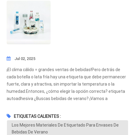
Jul 02, 2025
¡El clima cálido = grandes ventas de bebidas!Pero detrás de
cada botella o lata fría hay una etiqueta que debe permanecer
fuerte, clara y atractiva, sin importar la temperatura o la
humedad.Entonces, ¿cómo elegir la opción correcta? etiqueta
autoadhesiva ¿Buscas bebidas de verano? ¡Vamos a
sumergirnos!Verano = Calor + CondensaciónLas etiquetas de
las bebidas frías suelen decir:1.Condensación2. Humedad3.
ETIQUETAS CALIENTES :
Almacenamiento en frío4.Manipulación frecuenteLos
Los Mejores Materiales De Etiquetado Para Envases De
materiales baratos o inadecuados pueden provocar:🚫 Arrugas
Bebidas De Verano
🚫 Peeling🚫 DifuminarEstampado descoloridoMateriales