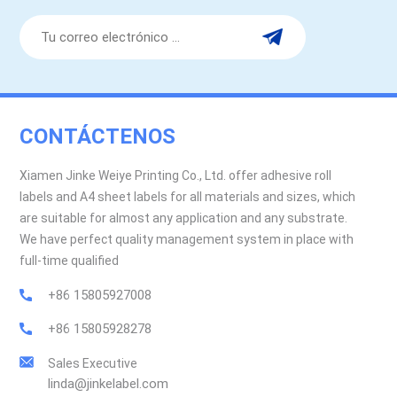
protección durante el transporteResumenLa etiqueta correcta
= gran atractivo en el estante + rendimientoEn verano, no solo
importa el sabor de la bebida, sino también su aspecto y su
duración.📩 ¿Necesitas ayuda para elegir la etiqueta perfecta
para tu línea de bebidas?Estamos aquí para ayudar con
materiales personalizados, acabados y muestreos rápidos.
CONTÁCTENOS
Xiamen Jinke Weiye Printing Co., Ltd. offer adhesive roll
labels and A4 sheet labels for all materials and sizes, which
are suitable for almost any application and any substrate.
We have perfect quality management system in place with
full-time qualified
+86 15805927008
+86 15805928278
Sales Executive
linda@jinkelabel.com