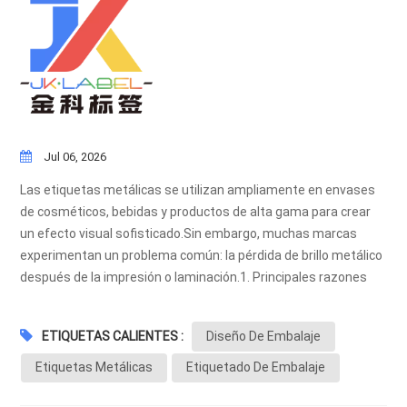
Jul 06, 2026
Las etiquetas metálicas se utilizan ampliamente en envases
de cosméticos, bebidas y productos de alta gama para crear
un efecto visual sofisticado.Sin embargo, muchas marcas
experimentan un problema común: la pérdida de brillo metálico
después de la impresión o laminación.1. Principales razones
por las que las etiquetas metálicas pierden brillo1.1 Selección
incorrecta del material de la láminaEs posible que los
ETIQUETAS CALIENTES :
Diseño De Embalaje
materiales de lámina fría de baja calidad o incompatibles no
mantengan su reflectividad después de la impresión o el
Etiquetas Metálicas
Etiquetado De Embalaje
procesamiento.1.2 Películas de laminación