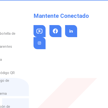
Mantente Conectado
botella de
parentes
sa
código QR
igo de
rema
abón de