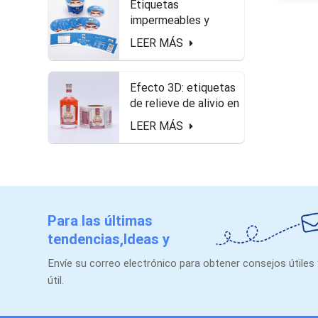
Etiquetas
impermeables y
seguras de alimentos
LEER MÁS
en el paquete de
queso.
Efecto 3D: etiquetas
de relieve de alivio en
forma de rollo para
LEER MÁS
botella de licor
Para las últimas
tendencias,Ideas y
promociones.
Envíe su correo electrónico para obtener consejos útiles
útil.