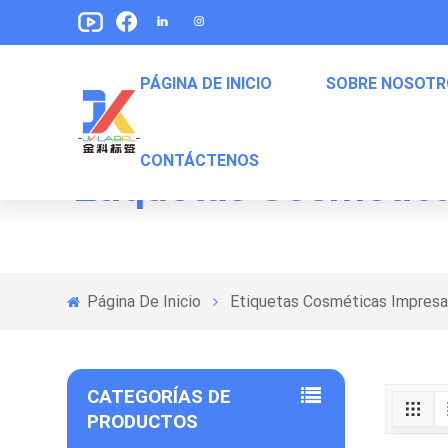
PÁGINA DE INICIO
SOBRE NOSOTR
CONTÁCTENOS
Etiquetas Cosmética
Etiquetas De Envasado De Alimentos Para Mascotas
Etiquetas Para Empaquetar De Bocadillos
Etiquetas De Embalaje De Comida Enlatada
Página De Inicio
Etiquetas Cosméticas Impresa
CATEGORÍAS DE
PRODUCTOS