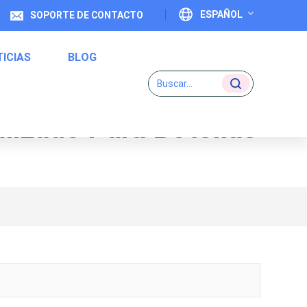
ESPAÑOL
SOPORTE DE CONTACTO
ICIAS
BLOG
English
Français
lizado Para Botellas
Deutsch
Etiquetas De Código Uno A Uno
Italiano
Español
Português
日本語
بالعربية