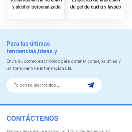
y alcohol personalizada
de gel de ducha y lavado
para la etiqueta de la
de carrocería
p
botella de licor
personalizado
Para las últimas
tendencias,Ideas y
promociones.
Envíe su correo electrónico para obtener consejos útiles y
un formulario de información útil.
CONTÁCTENOS
Xiamen Jinke Weiye Printing Co., Ltd. offer adhesive roll