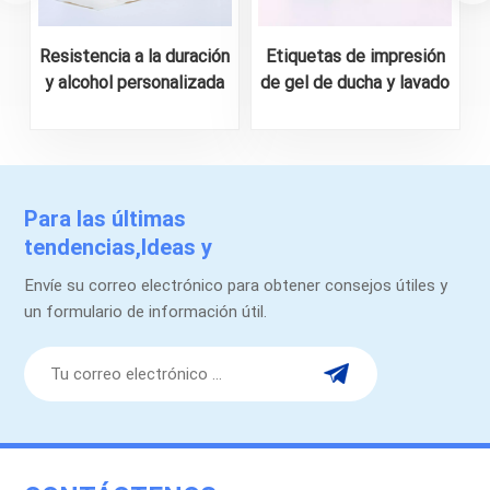
Resistencia a la duración
Etiquetas de impresión
y alcohol personalizada
de gel de ducha y lavado
para la etiqueta de la
de carrocería
p
botella de licor
personalizado
Para las últimas
tendencias,Ideas y
promociones.
Envíe su correo electrónico para obtener consejos útiles y
un formulario de información útil.