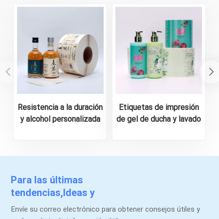
Resistencia a la duración
Etiquetas de impresión
y alcohol personalizada
de gel de ducha y lavado
para la etiqueta de la
de carrocería
p
botella de licor
personalizado
Para las últimas
tendencias,Ideas y
promociones.
Envíe su correo electrónico para obtener consejos útiles y