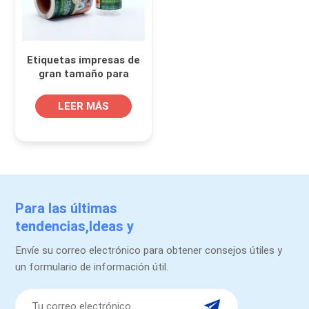
Etiquetas impresas de
gran tamaño para
envases de plástico de
condimentos en polvo
LEER MÁS
Para las últimas
tendencias,Ideas y
promociones.
Envíe su correo electrónico para obtener consejos útiles y
un formulario de información útil.