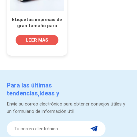
Etiquetas impresas de
gran tamaño para
envases de plástico de
condimentos en polvo
LEER MÁS
Para las últimas
tendencias,Ideas y
promociones.
Envíe su correo electrónico para obtener consejos útiles y
un formulario de información útil.