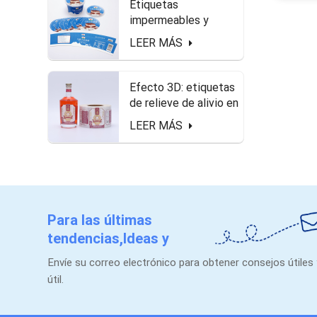
Etiquetas
impermeables y
seguras de alimentos
LEER MÁS
en el paquete de
queso.
Efecto 3D: etiquetas
de relieve de alivio en
forma de rollo para
LEER MÁS
botella de licor
Para las últimas
tendencias,Ideas y
promociones.
Envíe su correo electrónico para obtener consejos útiles
útil.