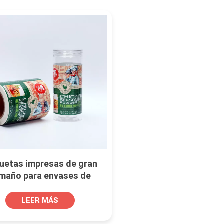
quetas impresas de gran
maño para envases de
tico de condimentos en
polvo
LEER MÁS