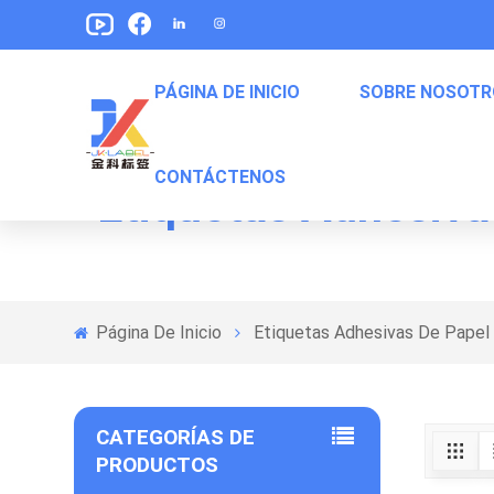
PÁGINA DE INICIO
SOBRE NOSOTR
CONTÁCTENOS
Etiquetas Adhesivas
Etiquetas De Envasado De Alimentos Para Mascotas
Etiquetas Para Empaquetar De Bocadillos
Etiquetas De Embalaje De Comida Enlatada
Página De Inicio
Etiquetas Adhesivas De Papel 
CATEGORÍAS DE
PRODUCTOS