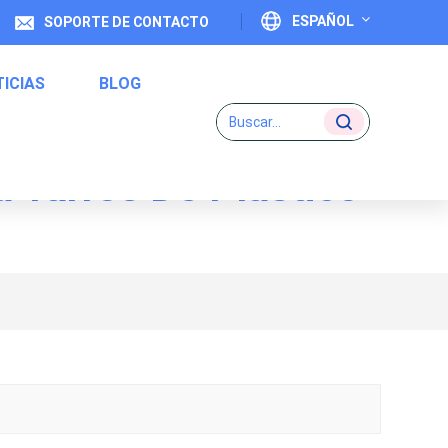
ESPAÑOL
SOPORTE DE CONTACTO
ICIAS
BLOG
English
Français
a Tarros De Plástico
Deutsch
Etiquetas De Código Uno A Uno
Italiano
Español
Português
日本語
بالعربية