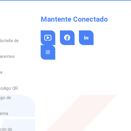
Mantente Conectado
botella de
parentes
sa
código QR
igo de
rema
abón de